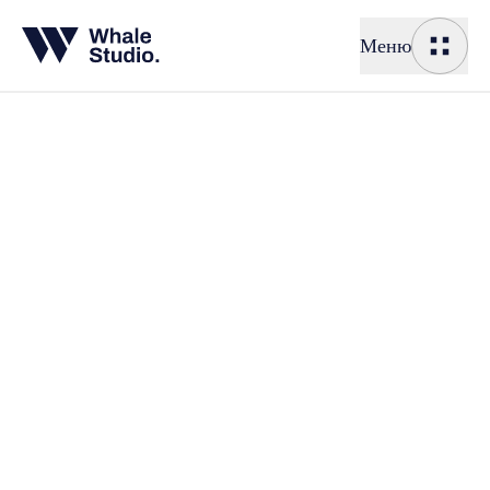
Меню
Создание
Создание с
Корпоратив
Интернет-м
Реклама
Реклама
Продвижени
Таргетиров
Контекстна
Исследо
Исследован
Разработка