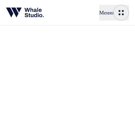
Меню
Создание
Создание с
Корпоратив
Интернет-м
Реклама
Реклама
Продвижени
Таргетиров
Контекстна
Исследо
Исследован
Разработка