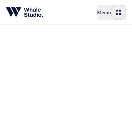
Меню
Создание
Создание с
Корпоратив
Интернет-м
Реклама
Реклама
Продвижени
Таргетиров
Контекстна
Исследо
Исследован
Разработка